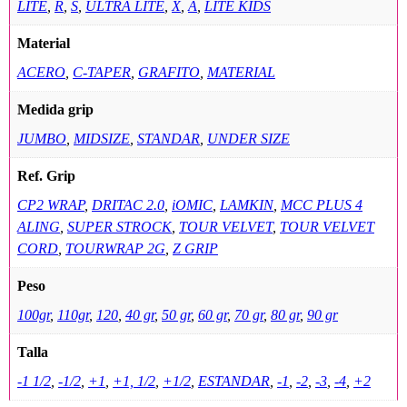
LITE
,
R
,
S
,
ULTRA LITE
,
X
,
A
,
LITE KIDS
Material
ACERO
,
C-TAPER
,
GRAFITO
,
MATERIAL
Medida grip
JUMBO
,
MIDSIZE
,
STANDAR
,
UNDER SIZE
Ref. Grip
CP2 WRAP
,
DRITAC 2.0
,
iOMIC
,
LAMKIN
,
MCC PLUS 4
ALING
,
SUPER STROCK
,
TOUR VELVET
,
TOUR VELVET
CORD
,
TOURWRAP 2G
,
Z GRIP
Peso
100gr
,
110gr
,
120
,
40 gr
,
50 gr
,
60 gr
,
70 gr
,
80 gr
,
90 gr
Talla
-1 1/2
,
-1/2
,
+1
,
+1, 1/2
,
+1/2
,
ESTANDAR
,
-1
,
-2
,
-3
,
-4
,
+2