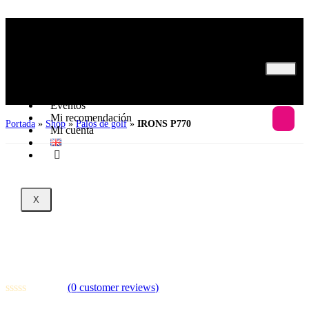
Inicio
Nosotros
Programas
Eventos
Mi recomendación
Portada
»
Shop
»
Palos de golf
»
IRONS P770
Mi cuenta
X
IRONS P770
(
0
customer reviews)
0
sold