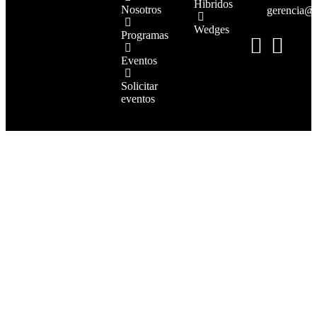
Hibridos
Nosotros
gerencia@
Wedges
Programas
Eventos
Solicitar
eventos