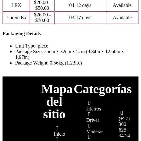
$20.00 -
LEX
04-12 days
Available
$50.00
$26.00 -
Lorem Ex
03-17 days
Available
$70.00
Packaging Details
Unit Type: piece
Package Size: 25cm x 32cm x 5cm (9.84in x 12.60in x
1.97in)
Package Weight: 0.56kg (1.23lb.)
Mapa
Categorías
del
Hierros
sitio
(+57)
Driver
300
625
Maderas
Inicio
94 54