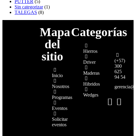
PUTTER
(5)
Sin categorizar
(1)
TALEGAS
(8)
Mapa
Categorías
del
Hierros
sitio
(+57)
Driver
300
625
Maderas
Inicio
94 54
Hibridos
Nosotros
gerencia@
Wedges
Programas
Eventos
Solicitar
eventos