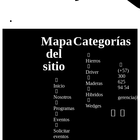
Mapa
Categorías
del
Hierros
sitio
(+57)
Driver
300
625
Maderas
Inicio
94 54
Hibridos
Nosotros
gerencia@
Wedges
Programas
Eventos
Solicitar
eventos