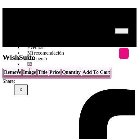
Inicio
Nosotros
Programas
Eventos
Mi recomendación
WishSuite
Mi cuenta
Remove
Image
Title
Price
Quantity
Add To Cart
Share:
X