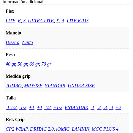
Información adicional
Flex
LITE
,
R
,
S
,
ULTRA LITE
,
X
,
A
,
LITE KIDS
Manejo
Diestro
,
Zurdo
Peso
40 gr
,
50 gr
,
60 gr
,
70 gr
Medida grip
JUMBO
,
MIDSIZE
,
STANDAR
,
UNDER SIZE
Talla
-1 1/2
,
-1/2
,
+1
,
+1, 1/2
,
+1/2
,
ESTANDAR
,
-1
,
-2
,
-3
,
-4
,
+2
Ref. Grip
CP2 WRAP
,
DRITAC 2.0
,
iOMIC
,
LAMKIN
,
MCC PLUS 4