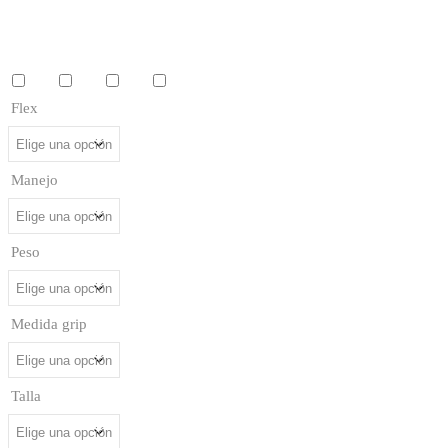
MATERIAL DE VARILLA
Cantidad de Maderas
W3
W5
W7
W9
Flex
Manejo
Peso
Medida grip
Talla