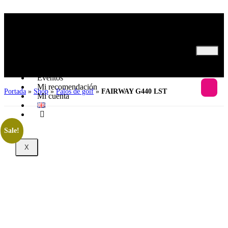
Inicio
Nosotros
Programas
Eventos
Mi recomendación
Portada
»
Shop
»
Palos de golf
»
FAIRWAY G440 LST
Mi cuenta
Sale!
X