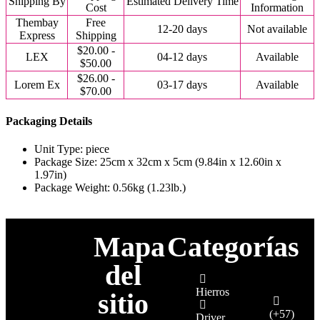
Shipping By
Estimated Delivery Time
Cost
Information
Thembay
Free
12-20 days
Not available
Express
Shipping
$20.00 -
LEX
04-12 days
Available
$50.00
$26.00 -
Lorem Ex
03-17 days
Available
$70.00
Packaging Details
Unit Type: piece
Package Size: 25cm x 32cm x 5cm (9.84in x 12.60in x
1.97in)
Package Weight: 0.56kg (1.23lb.)
Mapa
Categorías
del
Hierros
sitio
(+57)
Driver