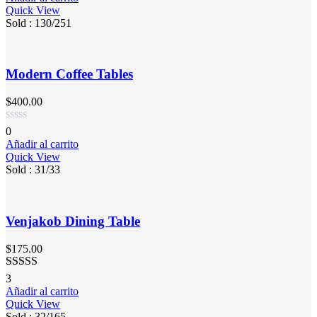
de 5
Quick View
Sold :
130
/251
Modern Coffee Tables
$
400.00
0
Añadir al carrito
Quick View
Sold :
31
/33
Venjakob Dining Table
$
175.00
Valorado en
3
5.00
de 5
Añadir al carrito
Quick View
Sold :
32
/165