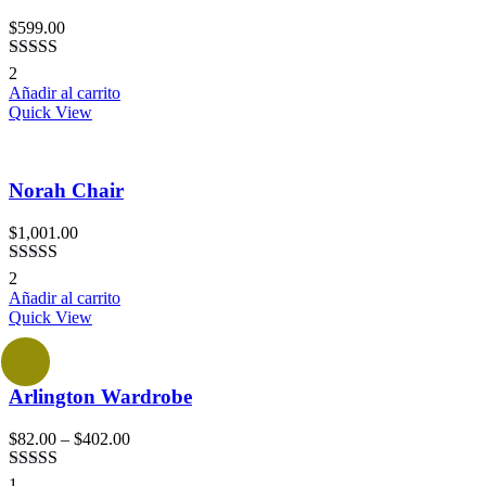
$
599.00
Valorado en
2
5.00
de 5
Añadir al carrito
Quick View
Norah Chair
$
1,001.00
Valorado en
2
4.50
de 5
Añadir al carrito
Quick View
Arlington Wardrobe
$
82.00
–
$
402.00
Valorado
1