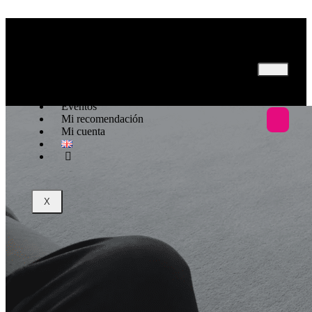
Inicio
Nosotros
Programas
Eventos
Mi recomendación
Mi cuenta
X