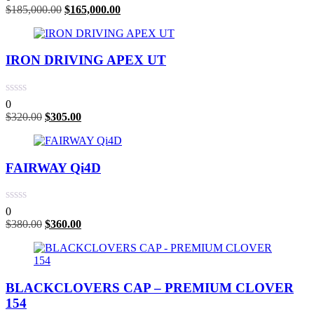
$
185,000.00
$
165,000.00
IRON DRIVING APEX UT
0
$
320.00
$
305.00
FAIRWAY Qi4D
0
$
380.00
$
360.00
BLACKCLOVERS CAP – PREMIUM CLOVER
154