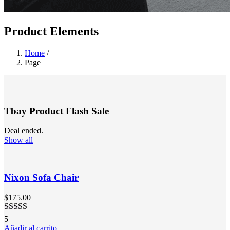
Product Elements
Home
/
Page
Tbay Product Flash Sale
Deal ended.
Show all
Nixon Sofa Chair
$
175.00
Valorado
5
en
3.20
Añadir al carrito