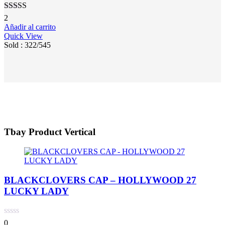
Valorado
2
en
3.00
Añadir al carrito
de 5
Quick View
Sold :
322
/545
Tbay Product Vertical
BLACKCLOVERS CAP – HOLLYWOOD 27
LUCKY LADY
0