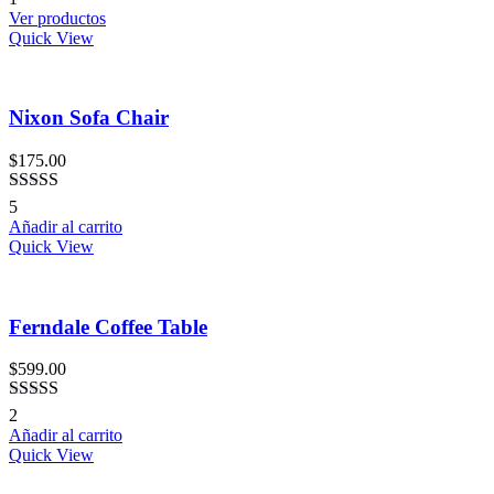
en
4.00
de
Ver productos
5
Quick View
Nixon Sofa Chair
$
175.00
Valorado
5
en
3.20
Añadir al carrito
de 5
Quick View
Ferndale Coffee Table
$
599.00
Valorado
2
en
3.00
Añadir al carrito
de 5
Quick View