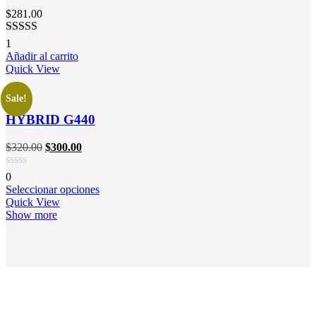
$
281.00
Valorado en
1
5.00
de 5
Añadir al carrito
Quick View
Sale!
HYBRID G440
$
320.00
$
300.00
0
Seleccionar opciones
Quick View
Show more