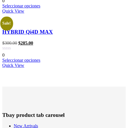
0
Seleccionar opciones
Quick View
Sale!
HYBRID Qi4D MAX
$
300.00
$
285.00
0
Seleccionar opciones
Quick View
Tbay product tab carousel
New Arrivals