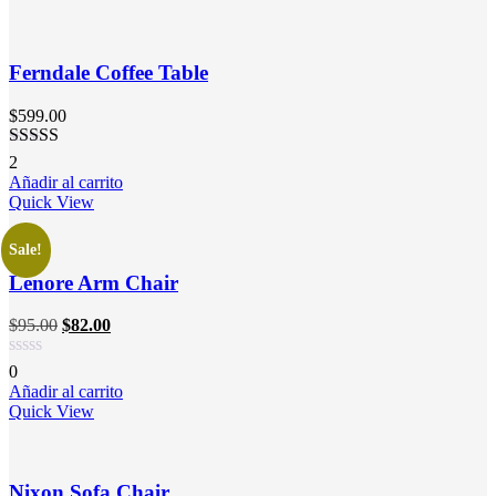
Ferndale Coffee Table
$
599.00
Valorado
2
en
3.00
Añadir al carrito
de 5
Quick View
Sale!
Lenore Arm Chair
$
95.00
$
82.00
0
Añadir al carrito
Quick View
Nixon Sofa Chair