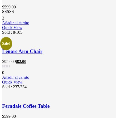
$
599.00
Valorado en
2
5.00
de 5
Añadir al carrito
Quick View
Sold :
8
/105
Sale!
Lenore Arm Chair
$
95.00
$
82.00
0
Añadir al carrito
Quick View
Sold :
237
/334
Ferndale Coffee Table
$
599.00