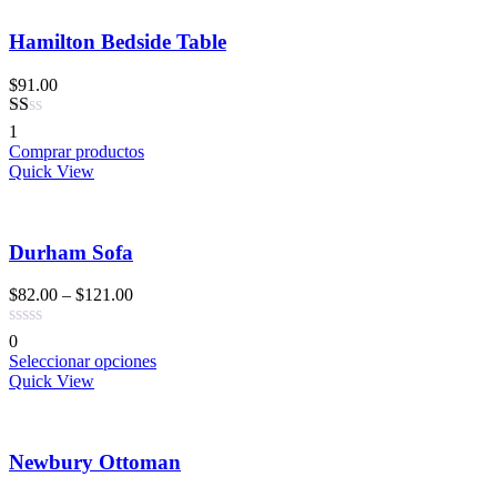
Hamilton Bedside Table
$
91.00
Valorado
1
en
Comprar productos
1.00
Quick View
de
5
Durham Sofa
$
82.00
–
$
121.00
0
Seleccionar opciones
Quick View
Newbury Ottoman