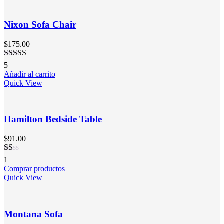
Nixon Sofa Chair
$
175.00
Valorado
5
en
3.20
Añadir al carrito
de 5
Quick View
Hamilton Bedside Table
$
91.00
Valorado
1
en
Comprar productos
1.00
Quick View
de
5
Montana Sofa