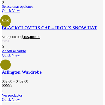
0
Seleccionar opciones
Quick View
Sale!
BLACKCLOVERS CAP – IRON X SNOW HAT
$
185,000.00
$
165,000.00
0
Añadir al carrito
Quick View
Arlington Wardrobe
$
82.00
–
$
402.00
Valorado
1
en
4.00
de
Ver productos
5
Quick View