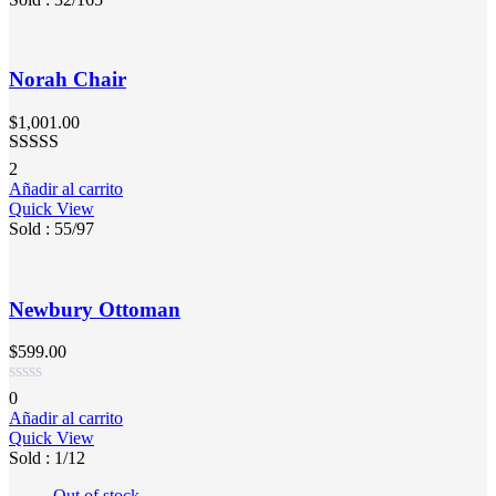
Norah Chair
$
1,001.00
Valorado en
2
4.50
de 5
Añadir al carrito
Quick View
Sold :
55
/97
Newbury Ottoman
$
599.00
0
Añadir al carrito
Quick View
Sold :
1
/12
Out of stock