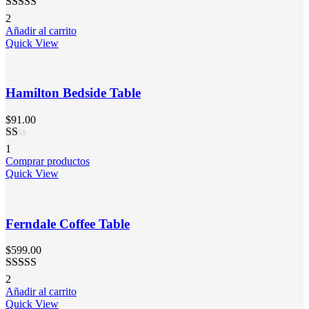
Valorado en
2
5.00
de 5
Añadir al carrito
Quick View
Hamilton Bedside Table
$
91.00
Valorado
1
en
Comprar productos
1.00
Quick View
de
5
Ferndale Coffee Table
$
599.00
Valorado
2
en
3.00
Añadir al carrito
de 5
Quick View