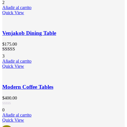
Valorado en
2
4.50
de 5
Añadir al carrito
Quick View
Venjakob Dining Table
$
175.00
Valorado en
3
5.00
de 5
Añadir al carrito
Quick View
Modern Coffee Tables
$
400.00
0
Añadir al carrito
Quick View