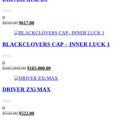
0
$
650.00
$
617.00
BLACKCLOVERS CAP – INNER LUCK 1
0
$
185,000.00
$
165,000.00
DRIVER ZXi MAX
0
$
550.00
$
522.00