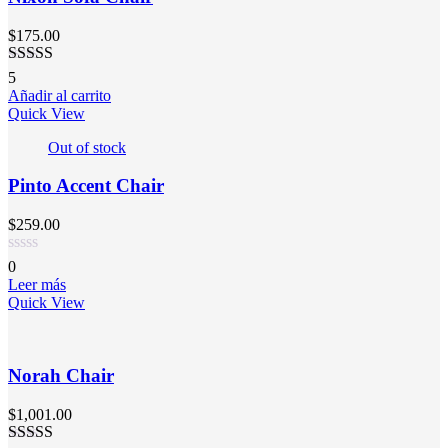
$
175.00
Valorado
5
en
3.20
Añadir al carrito
de 5
Quick View
Out of stock
Pinto Accent Chair
$
259.00
0
Leer más
Quick View
Norah Chair
$
1,001.00