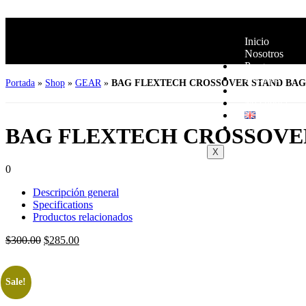
Inicio
Nosotros
Programas
Eventos
Portada
»
Shop
»
GEAR
»
BAG FLEXTECH CROSSOVER STAND BAG
Mi recomenda
Mi cuenta
BAG FLEXTECH CROSSOVE
X
0
Descripción general
Specifications
Productos relacionados
$
300.00
$
285.00
Añadir al carrito
Sale!