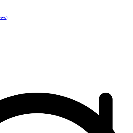
ews)
0
sold
lexTech™ Crossover features removable straps to easily transition
making it suitable for walking, riding or using a pushcart.