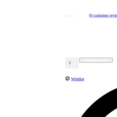
BAG
(
0
customer revi
$
300.00
$
285.00
Ride or walk versatility. The F
from a carry bag to a cart bag, 
Añadir al carrito
Wishlist