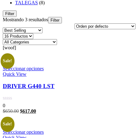
TALEGAS
(8)
Filter
Mostrando 3 resultados
Filter
[woof]
Sale!
Seleccionar opciones
Quick View
DRIVER G440 LST
0
$
650.00
$
617.00
Sale!
Seleccionar opciones
Quick View