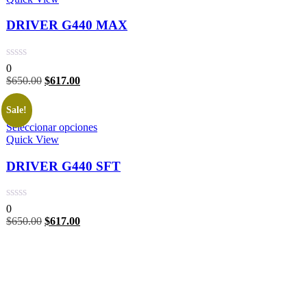
DRIVER G440 MAX
0
$
650.00
$
617.00
Sale!
Seleccionar opciones
Quick View
DRIVER G440 SFT
0
$
650.00
$
617.00