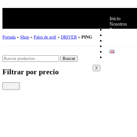
Inicio
Nosotros
Programas
Eventos
Portada
»
Shop
»
Palos de golf
»
DRIVER
»
PING
Mi recomenda
Mi cuenta
Buscar
X
Filtrar por precio
Filtrar