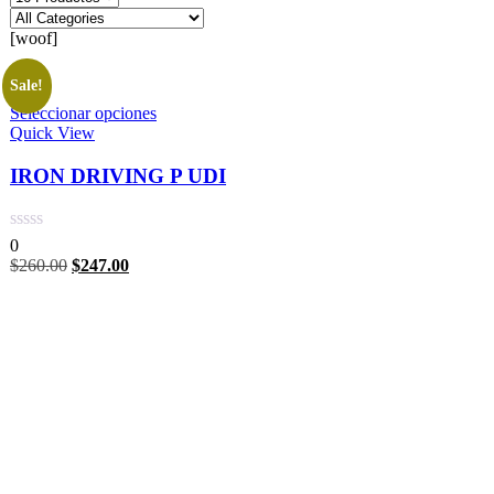
[woof]
Sale!
Seleccionar opciones
Quick View
IRON DRIVING P UDI
0
$
260.00
$
247.00