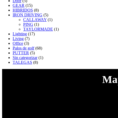
Door
(5)
GEAR
(15)
HIBRIDOS
(8)
IRON DRIVING
(5)
CALLAWAY
(1)
PING
(1)
TAYLORMADE
(1)
Lighting
(17)
Living
(7)
Office
(3)
Palos de golf
(68)
PUTTER
(5)
Sin categorizar
(1)
TALEGAS
(8)
Map