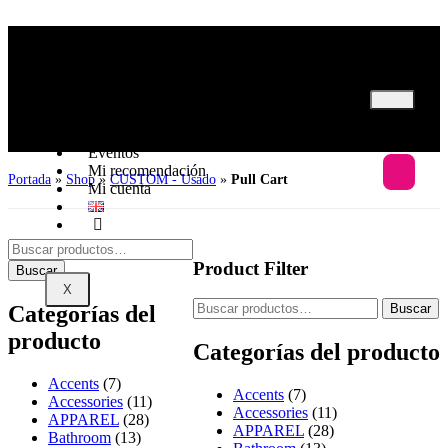
Inicio
Nosotros
Programas
Eventos
Mi recomendación
Portada
»
Shop
»
CUSTOM - Usado
»
Pull Cart
Mi cuenta
Product Filter
Buscar
X
Categorías del
Buscar
producto
Categorías del producto
Accents
(7)
Accents
(7)
Accessories
(11)
Accessories
(11)
APPAREL
(28)
APPAREL
(28)
Bathroom
(13)