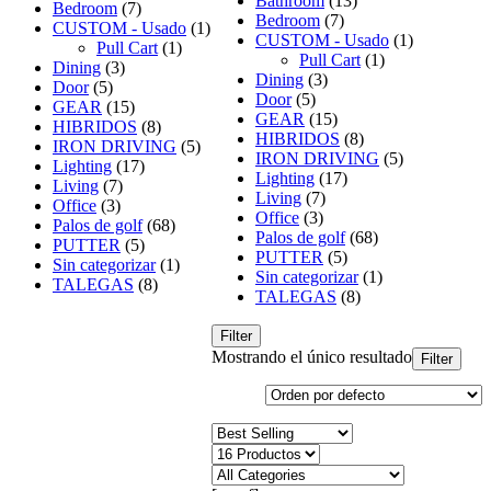
Bathroom
(13)
Bedroom
(7)
Bedroom
(7)
CUSTOM - Usado
(1)
CUSTOM - Usado
(1)
Pull Cart
(1)
Pull Cart
(1)
Dining
(3)
Dining
(3)
Door
(5)
Door
(5)
GEAR
(15)
GEAR
(15)
HIBRIDOS
(8)
HIBRIDOS
(8)
IRON DRIVING
(5)
IRON DRIVING
(5)
Lighting
(17)
Lighting
(17)
Living
(7)
Living
(7)
Office
(3)
Office
(3)
Palos de golf
(68)
Palos de golf
(68)
PUTTER
(5)
PUTTER
(5)
Sin categorizar
(1)
Sin categorizar
(1)
TALEGAS
(8)
TALEGAS
(8)
Filter
Mostrando el único resultado
Filter