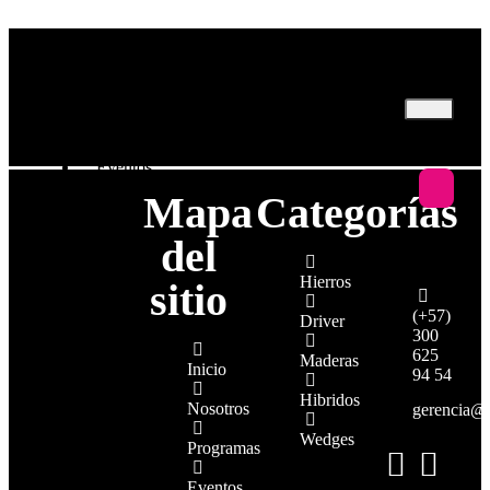
Inicio
Nosotros
Programas
Eventos
Mi recomendación
Mapa
Categorías
Mi cuenta
del
Hierros
sitio
(+57)
X
Driver
300
625
Maderas
Inicio
94 54
Hibridos
Nosotros
gerencia@
Wedges
Programas
Eventos