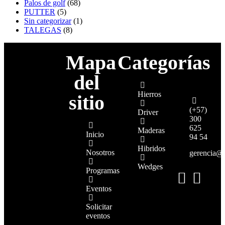
Palos de golf
(68)
PUTTER
(5)
Sin categorizar
(1)
TALEGAS
(8)
Mapa
Categorías
del
Hierros
sitio
(+57)
Driver
300
625
Maderas
Inicio
94 54
Hibridos
Nosotros
gerencia@
Wedges
Programas
Eventos
Solicitar
eventos