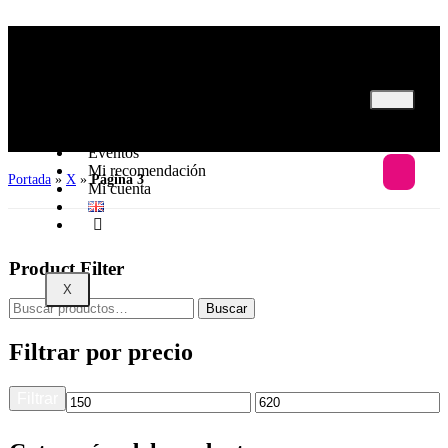
Inicio
Nosotros
Programas
Eventos
Mi recomendación
Portada
»
X
»
Página 3
Mi cuenta
Product Filter
X
Buscar
Filtrar por precio
Filtrar